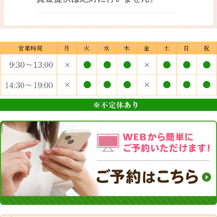
うゴロ、特殊知能暴力団等
的勢力（以下、「反社会的
いう）とは取引関係を含め
関係を遮断します。
また、不当要求は断固とし
ます。
当院は、反社会的勢力から
求に対しては、組織全体と