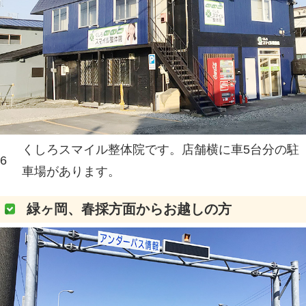
釧路市川北町8-7（川北東
厚岸、標茶、中標津方面よ
れる方