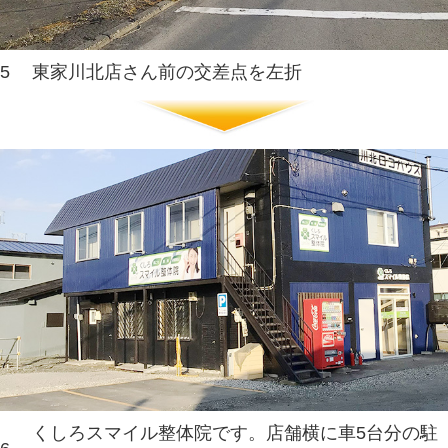
1
JRA近くのR44号とR391の交