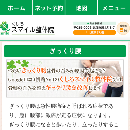
釧路で整体
ぎっくり腰