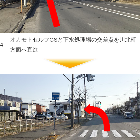
釧路市川北町8-7（川北東
厚岸、標茶、中標津方面よ
れる方