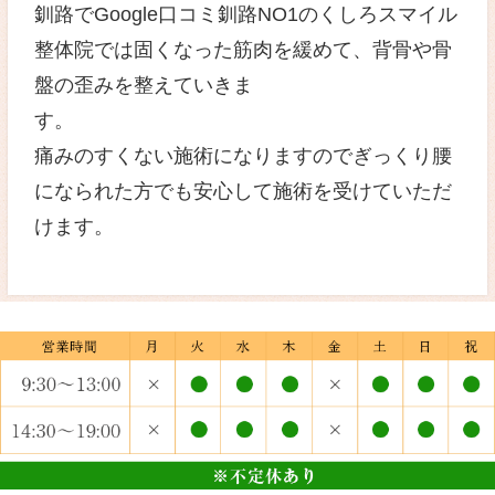
痛みが引いたからもう大丈夫と
しまうと再び腰部に激痛が走る
ります。
釧路でGoogle口コミ釧路NO1
整体院ではぎっくり腰になった
め、腰部に負担のかからない施
ま
ぎっくり腰になる方の多くは骨
ています。