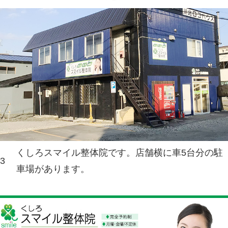
くしろスマイル整体院です。店
6
車場があります。
緑ヶ岡、春採方面からお越